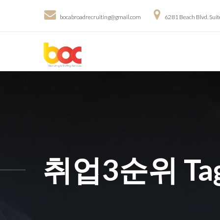
bocabroadrecruiting@gmail.com
6281 Beach Blvd. Sui
취업3순위 Ta