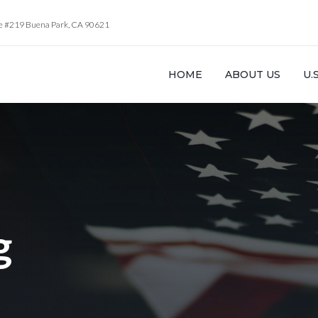
te #219 Buena Park, CA 90621
HOME
ABOUT US
U.
g