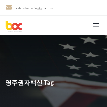
bocabroadrecruiting@gmail.com
영주권자백신 Tag