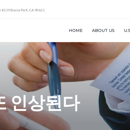
te #219 Buena Park, CA 90621
HOME
ABOUT US
U.
또 인상된다