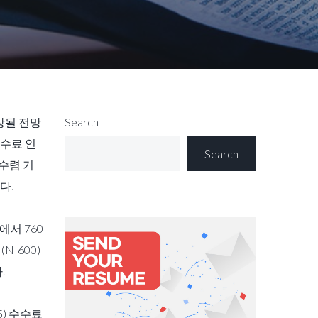
상될 전망
Search
수수료 인
Search
수렴 기
다.
에서 760
N-600)
.
) 수수료