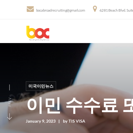
bocabroadrecruiting@gmail.com
6281 Beach Blvd. Sui
미국이민뉴스
이민 수수료 
PREV
January 9, 2023
by
TIS VISA