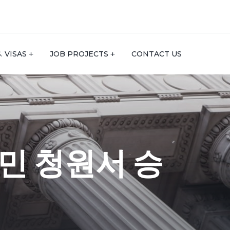
S. VISAS
JOB PROJECTS
CONTACT US
민 청원서 승