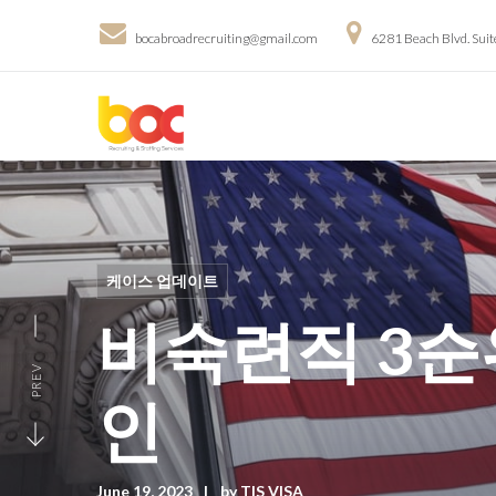
bocabroadrecruiting@gmail.com
6281 Beach Blvd. Sui
케이스 업데이트
비숙련직 3순
PREV
인
June 19, 2023
by
TIS VISA